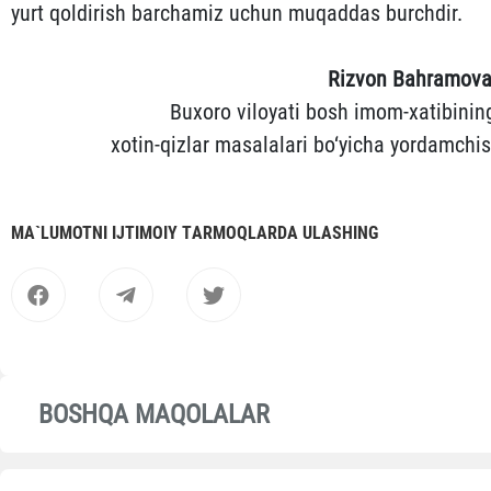
yurt qoldirish barchamiz uchun muqaddas burchdir.
Rizvon Bahramova
Buxoro viloyati bosh imom-xatibinin
xotin-qizlar masalalari bo‘yicha yordamchis
MА`LUMOTNI IJTIMOIY TАRMOQLАRDА ULАSHING
BOSHQA MAQOLALAR