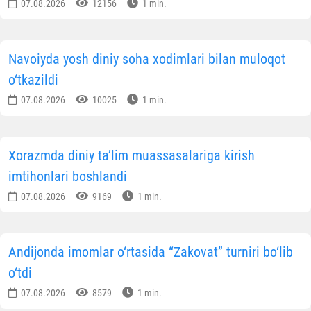
07.08.2026
12156
1 min.
Navoiyda yosh diniy soha xodimlari bilan muloqot
o‘tkazildi
07.08.2026
10025
1 min.
Xorazmda diniy ta’lim muassasalariga kirish
imtihonlari boshlandi
07.08.2026
9169
1 min.
Andijonda imomlar o‘rtasida “Zakovat” turniri bo‘lib
o‘tdi
07.08.2026
8579
1 min.