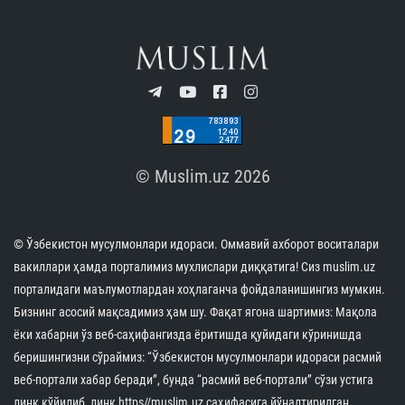
© Muslim.uz 2026
© Ўзбекистон мусулмонлари идораси. Оммавий ахборот воситалари
вакиллари ҳамда порталимиз мухлислари диққатига! Сиз muslim.uz
порталидаги маълумотлардан хоҳлаганча фойдаланишингиз мумкин.
Бизнинг асосий мақсадимиз ҳам шу. Фақат ягона шартимиз: Мақола
ёки хабарни ўз веб-саҳифангизда ёритишда қуйидаги кўринишда
беришингизни сўраймиз: “Ўзбекистон мусулмонлари идораси расмий
веб-портали хабар беради”, бунда “расмий веб-портали” сўзи устига
линк қўйилиб, линк https//muslim.uz саҳифасига йўналтирилган