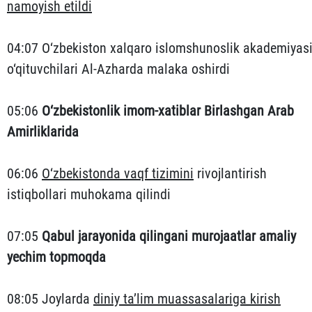
namoyish etildi
04:07 O‘zbekiston xalqaro islomshunoslik akademiyas
o‘qituvchilari Al-Azharda malaka oshirdi
05:06
O‘zbekistonlik imom-xatiblar Birlashgan Arab
Amirliklarida
06:06
O‘zbekistonda vaqf tizimini
rivojlantirish
istiqbollari muhokama qilindi
07:05
Qabul jarayonida qilingani murojaatlar amaliy
yechim topmoqda
08:05 Joylarda
diniy ta’lim muassasalariga kirish