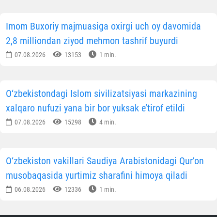
Imom Buxoriy majmuasiga oxirgi uch oy davomida
2,8 milliondan ziyod mehmon tashrif buyurdi
07.08.2026
13153
1 min.
O‘zbekistondagi Islom sivilizatsiyasi markazining
xalqaro nufuzi yana bir bor yuksak e’tirof etildi
07.08.2026
15298
4 min.
O‘zbekiston vakillari Saudiya Arabistonidagi Qur’on
musobaqasida yurtimiz sharafini himoya qiladi
06.08.2026
12336
1 min.