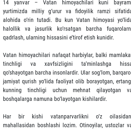
14 yanvar – Vatan himoyachilari kuni bayram
yurtimizda milliy g‘urur va fidoyilik ramzi sifatid
alohida o‘rin tutadi. Bu kun Vatan himoyasi yo‘lid
halollik va jasurlik ko‘rsatgan barcha fuqarolarn
qadrlash, ularning hissasini e’tirof etish kunidir.
Vatan himoyachilari nafaqat harbiylar, balki mamlaka
tinchligi va xavfsizligini ta’minlashga hiss
qo‘shayotgan barcha insonlardir. Ular sog‘lom, barqaro
jamiyat qurish yo‘lida faoliyat olib borayotgan, ertang
kunning tinchligi uchun mehnat qilayotgan v
boshqalarga namuna bo‘layotgan kishilardir.
Har bir kishi vatanparvarlikni o‘z oilasidan
mahallasidan boshlashi lozim. Otinoyilar, ustozlar v