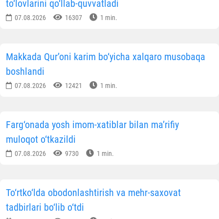
to‘lovlarini qo‘llab-quvvatladi
07.08.2026
16307
1 min.
Makkada Qur’oni karim bo‘yicha xalqaro musobaqa
boshlandi
07.08.2026
12421
1 min.
Farg‘onada yosh imom-xatiblar bilan ma’rifiy
muloqot o‘tkazildi
07.08.2026
9730
1 min.
To‘rtko‘lda obodonlashtirish va mehr-saxovat
tadbirlari bo‘lib o‘tdi