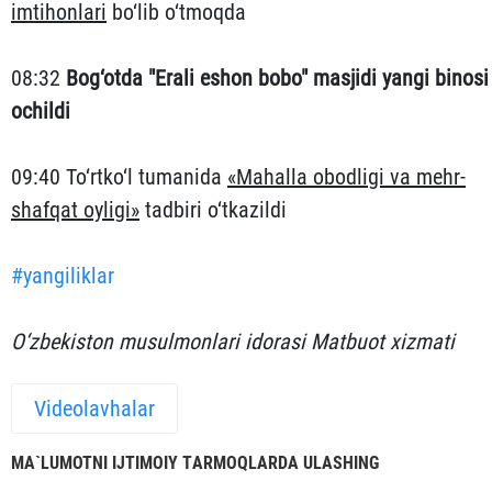
imtihonlari
bo‘lib o‘tmoqda
08:32
Bog‘otda "Erali eshon bobo" masjidi yangi binosi
ochildi
09:40 To‘rtko‘l tumanida
«Mahalla obodligi va mehr-
shafqat oyligi»
tadbiri o‘tkazildi
#yangiliklar
O‘zbekiston musulmonlari idorasi Matbuot xizmati
Videolavhalar
MА`LUMOTNI IJTIMOIY TАRMOQLАRDА ULАSHING