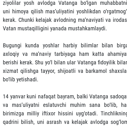
ziyolilar yosh avlodga Vatanga bo‘lgan muhabbatni
uni himoya qilish mas’uliyatini yoshlikdan o‘rgatmog‘
kerak. Chunki kelajak avlodning ma’naviyati va irodas
Vatan mustaqilligini yanada mustahkamlaydi.
Bugungi kunda yoshlar harbiy bilimlar bilan birg
axloqiy va ma’naviy tarbiyaga ham katta ahamiya
berishi kerak. Shu yo‘l bilan ular Vatanga fidoyilik bila
xizmat qilishga tayyor, shijoatli va barkamol shaxsla
bo‘lib yetishadi.
14 yanvar kuni nafaqat bayram, balki Vatanga sadoqa
va mas’uliyatni eslatuvchi muhim sana bo‘lib, ha
birimizga milliy iftixor hissini uyg‘otadi. Tinchliknin
qadrini bilish, uni asrash va kelajak avlodga sog‘lo