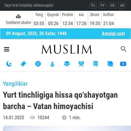
Sayt test holatida ishlamoqda!
ЎЗ
РУ
EN
AR
Tong
Quyosh
Peshin
Asr
Shom
Xufton
Toshkent shahri
03:55
05:26
12:34
17:26
19:35
21:04
09 Avgust, 2026, 26 Safar, 1448
Avvalgi sayt
Yangiliklar
Yurt tinchligiga hissa qo‘shayotgan
barcha – Vatan himoyachisi
14.01.2025
10244
1 min.