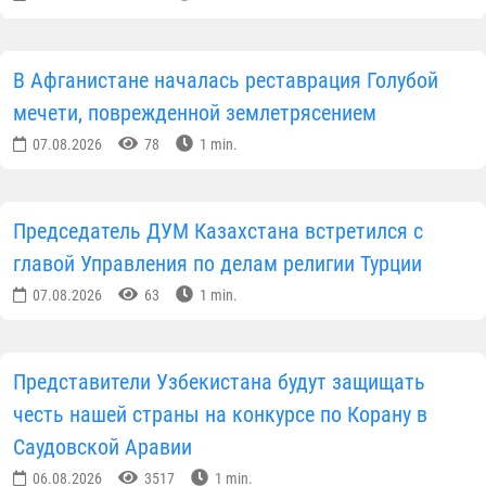
Зала Корана и представленные в нем уникальные
памятники культурного наследия, вызвавшие
чувство глубокого уважения и восхищения.
Центр исламской цивилизации Узбекистана, а
также I Международный форум исламской
цивилизации, состоявшийся 7-11 июля 2026 года в
Ташкенте, Самарканде и Термезе, получили
высокую международную оценку. По итогам форум
в адрес организаторов поступил ряд
благодарственных писем и предложений о развити
сотрудничества от авторитетных международных
организаций, научных учреждений и общественных
деятелей.
Руководитель Office of Strategic Institution
Transformation при Международном исламском