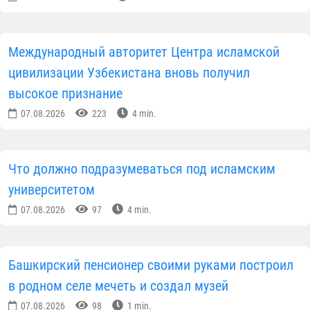
исламской цивилизации Узбекистана Фирдавсу
Абдухаликову, выразила искреннюю
признательность за теплый прием и традиционное
узбекское гостеприимство, оказанные ей во время
официального визита в Узбекистан.
Королева также отметила, что посещение Центра
исламской цивилизации оставило у нее
незабываемые впечатления. По ее словам,
экспозиции Центра современными музейными
средствами ярко и убедительно раскрывают
богатую историю Центральной Азии, ее культурное
наследие, а также научно-духовное наследие
великих мыслителей, внесших бесценный вклад в
развитие исламской цивилизации. Особое
впечатление на нее произвели духовная атмосфера