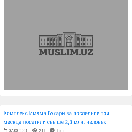
07.08.2026
235
4 min.
Поступающие в адрес Центра исламской
цивилизации Узбекистана благодарственные
письма и предложения о сотрудничестве от глав
иностранных государств, авторитетных
международных организаций, научных учреждений,
а также участников международных форумов
свидетельствуют о неуклонном укреплении
высокого международного авторитета Центра.
В частности, Королева Малайзии Её Величество
Раджа Зарит София в своем благодарственном
письме, адресованном директору Центра