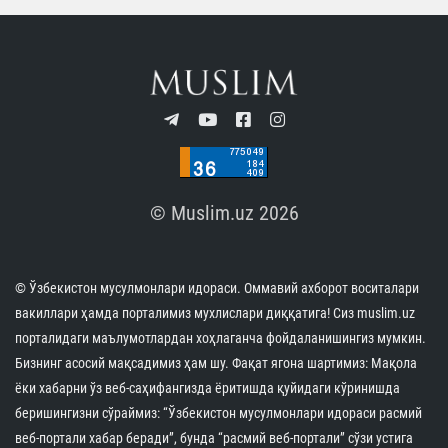
богатого научного и духовного наследия
Узбекистана международному сообществу.
Высокую оценку деятельности Центра и
проведению форума дали и представители
российской Группы стратегического видения
«Россия - Исламский мир», направившие два
отдельных письма. В них открытие Центра
исламской цивилизации Узбекистана названо
одним из крупнейших гуманитарных и культурно-
просветительских проектов исламского мира XXI
века. Особо отмечена ведущая роль Президента
Республики Узбекистан Шавката Мирзиёева в
реализации этой инициативы, а также его усилия п
формированию Центра как международного
пространства науки, мира, просвещения, гуманизм