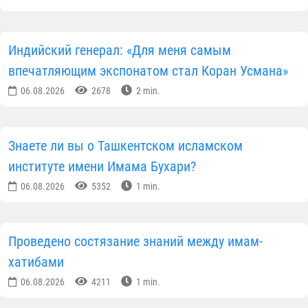
университете Малайзии (International Islamic
University Malaysia - IIUM), профессор Шукрон бин
Абд Рахман, в своем письме особо подчеркнул
международное значение I Международного форум
исламской цивилизации. По его словам, форум,
объединивший ученых, государственных деятелей 
представителей международных организаций боле
чем из 40 стран, сыграл значимую роль в
продвижении идеалов мира, толерантности и
просвещения, заложенных в исламской
цивилизации, а также в укреплении научного
диалога и академического сотрудничества между
государствами. Кроме того, он отметил высокий
уровень организации мероприятия, созданные для
участников условия и достойную презентацию