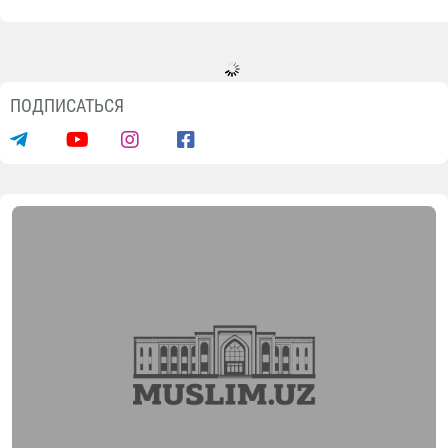
Новости
В Андижане состоялся турнир
"Заковат" среди имамов
07.08.2026
1154
1 min.
В связи с 35-летием независимости Узбекистана
среди имам-хатибов и имамов-наместников,
работающих в Андижанской области, был проведе
интеллектуальный конкурс "Заковат" под девизом
"Коран повелевает миру".
Открывая мероприятие, главный имам-хатиб