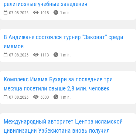
По выводам жюри победителями стали наиболее
компетентные команды:
• 1-е место - Джалакудукский район;
• 2-е место - Кургантепинский район;
• 3-е место - Ходжаабадский район.
Победители награждены специальными дипломам
и памятными подарками Андижанского областног
представительства Управления мусульман
Узбекистана.
Поздравляем всех участников, состязавшихся на
пути науки и просвещения, и желаем Всевышнему
благословения и успехов в их дальнейшей
благородной деятельности!
Пресс-служба Управления мусульман Узбекистана