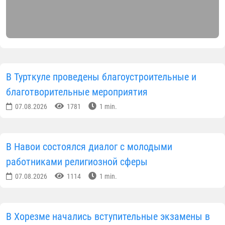
Андижанской области Мирзамаксуд домла Алимов
отметил, что данное соревнование имеет важное
значение в укреплении научно-просветительских и
правовых знаний работников религиозной сферы,
повышении коллективного единства между ними.
Команды, собранные из всех городов и районов
области, провели напряженные и
бескомпромиссные дебаты. Участники
продемонстрировали свой интеллектуальный
потенциал и навыки быстрого мышления с
помощью вопросов, связанных с Кораном,
хадисами, историей ислама, а также
законодательством нашей страны и
национальными ценностями.