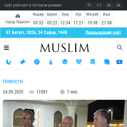
Сайт работает в тестовом режиме!
ЎЗ
O`Z
EN
AR
Фаджр
Шурук
Зухр
Аср
Магриб
Иша
город Ташкент
03:52
05:22
12:34
17:27
19:38
21:08
07 Август, 2026, 24 Сафар, 1448
Предыдущий сайт
Новости
24.09.2025
11981
1 min.