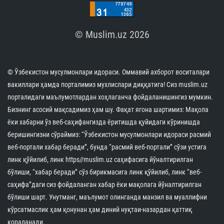
© Muslim.uz 2026
© Ўзбекистон мусулмонлари идораси. Оммавий ахборот воситалари
вакиллари ҳамда порталимиз мухлислари диққатига! Сиз muslim.uz
порталидаги маълумотлардан хоҳлаганча фойдаланишингиз мумкин.
Бизнинг асосий мақсадимиз ҳам шу. Фақат ягона шартимиз: Мақола
ёки хабарни ўз веб-саҳифангизда ёритишда қуйидаги кўринишда
беришингизни сўраймиз: “Ўзбекистон мусулмонлари идораси расмий
веб-портали хабар беради”, бунда “расмий веб-портали” сўзи устига
линк қўйилиб, линк https//muslim.uz саҳифасига йўналтирилган
бўлиши, “хабар беради” сўз бирикмасига линк қўйилиб, линк “веб-
саҳифа”даги сиз фойдаланган хабар ёки мақолага йўналтирилган
бўлиши шарт. Унутманг, маълумот олинганда манзил ва муаллифни
кўрсатмаслик ҳам қонунан ҳам диний нуқтаи-назардан қаттиқ
қораланади.