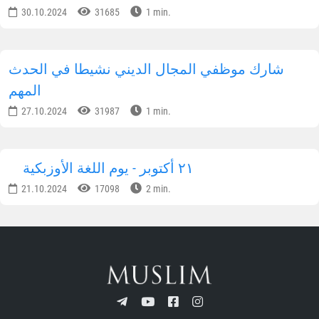
30.10.2024
31685
1 min.
شارك موظفي المجال الديني نشيطا في الحدث
المهم
27.10.2024
31987
1 min.
٢١ أكتوبر - يوم اللغة الأوزبكية
21.10.2024
17098
2 min.