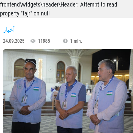
frontend\widgets\header\Header: Attempt to read
property "fajr" on null
أخبار
24.09.2025
11985
1 min.