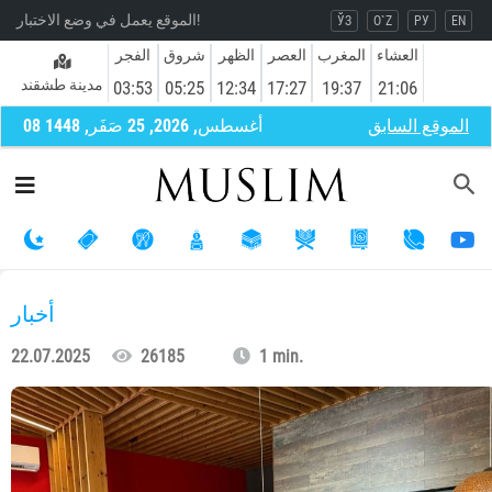
الموقع يعمل في وضع الاختبار!
ЎЗ
O`Z
РУ
EN
العشاء
المغرب
العصر
الظهر
شروق
الفجر
مدينة طشقند
03:53
05:25
12:34
17:27
19:37
21:06
الموقع السابق
08 أغسطس, 2026, 25 صَفَر, 1448
أخبار
22.07.2025
26185
1 min.