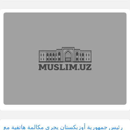
رئيس جمهورية أوزبكستان يجري مكالمة هاتفية مع