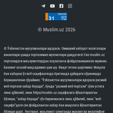
© Muslim.uz 2026
© Ўзбекистон мусулмонлари идораси. Оммавий ахборот воситалари
вакиллари ҳамда порталимиз мухлислари диққатига! Сиз muslim.uz
порталидаги маълумотлардан хоҳлаганча фойдаланишингиз мумкин.
Бизнинг асосий мақсадимиз ҳам шу. Фақат ягона шартимиз: Мақола
ёки хабарни ўз веб-саҳифангизда ёритишда қуйидаги кўринишда
беришингизни сўраймиз: “Ўзбекистон мусулмонлари идораси расмий
веб-портали хабар беради”, бунда “расмий веб-портали” сўзи устига
линк қўйилиб, линк https//muslim.uz саҳифасига йўналтирилган
бўлиши, “хабар беради” сўз бирикмасига линк қўйилиб, линк “веб-
саҳифа”даги сиз фойдаланган хабар ёки мақолага йўналтирилган
бўлиши шарт. Унутманг, маълумот олинганда манзил ва муаллифни