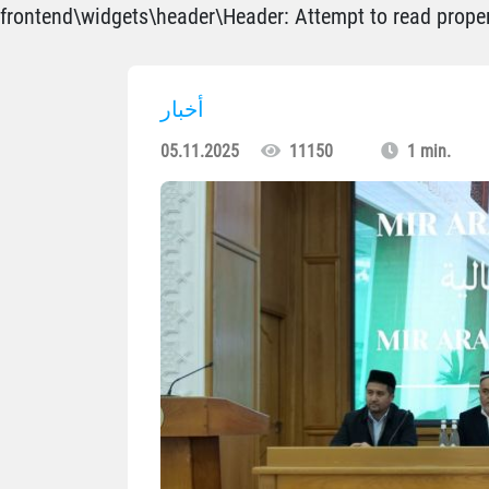
frontend\widgets\header\Header: Attempt to read propert
أخبار
05.11.2025
11150
1 min.