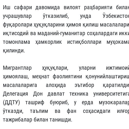
Иш сафари давомида вилоят раҳбарияти била
учрашувлар ўтказилиб, унда Ўзбекисто
фуқаролари ҳуқуқларини ҳимоя қилиш масалалари
иқтисодий ва маданий-гуманитар соҳалардаги икк
томонлама ҳамкорлик истиқболлари муҳокам
қилинди.
Мигрантлар ҳуқуқлари, уларни ижтимои
ҳимоялаш, меҳнат фаолиятини қонунийлаштири
масалаларига алоҳида эътибор қаратилди
Делегация Дон давлат техника университетиг
(ДДТУ) ташриф буюриб, у ерда музокарала
ўтказди, таълим ва фан соҳасидаги илғо
тажрибалар билан танишди.