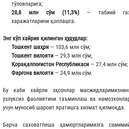
тўловларига;
28,8 млн сўм (11,3%)
— табиий га
харажатларини қоплашга.
Энг кўп хайрия қилинган ҳудудлар:
Тошкент шаҳри
— 103,6 млн сўм;
Тошкент вилояти
— 29,3 млн сўм;
Қорақалпоғистон Республикаси
— 27,4 млн сўм;
Фарғона вилояти
— 24,9 млн сўм.
Бу каби хайрли эҳсонлар масжидларимизнин
узлуксиз фаолиятини таъминлаш ва намозхонла
учун муносиб шароит яратишга хизмат қилмоқда.
Барча саховатпеша ҳамюртларимизга самими