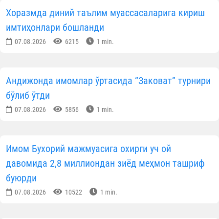
Хоразмда диний таълим муассасаларига кириш
имтиҳонлари бошланди
07.08.2026
6215
1 min.
Андижонда имомлар ўртасида “Заковат” турнири
бўлиб ўтди
07.08.2026
5856
1 min.
Имом Бухорий мажмуасига охирги уч ой
давомида 2,8 миллиондан зиёд меҳмон ташриф
буюрди
07.08.2026
10522
1 min.