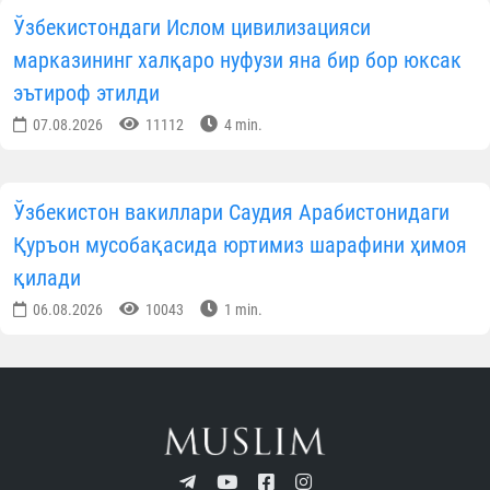
Ўзбекистондаги Ислом цивилизацияси
марказининг халқаро нуфузи яна бир бор юксак
эътироф этилди
07.08.2026
11112
4 min.
Ўзбекистон вакиллари Саудия Арабистонидаги
Қуръон мусобақасида юртимиз шарафини ҳимоя
қилади
06.08.2026
10043
1 min.