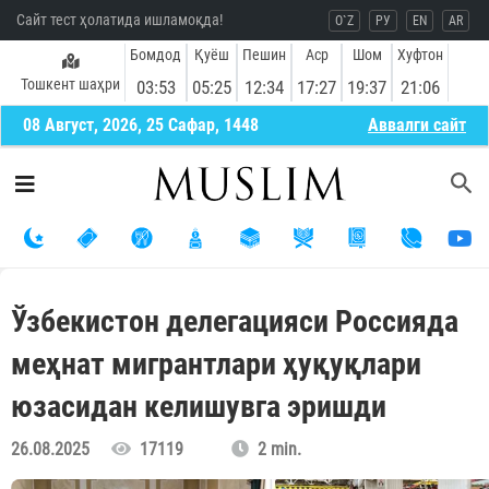
Сайт тест ҳолатида ишламоқда!
O`Z
РУ
EN
AR
Бомдод
Қуёш
Пешин
Аср
Шом
Хуфтон
Тошкент шаҳри
03:53
05:25
12:34
17:27
19:37
21:06
08 Август, 2026, 25 Сафар, 1448
Aввалги сайт
Ўзбекистон делегацияси Россияда
меҳнат мигрантлари ҳуқуқлари
юзасидан келишувга эришди
26.08.2025
17119
2 min.