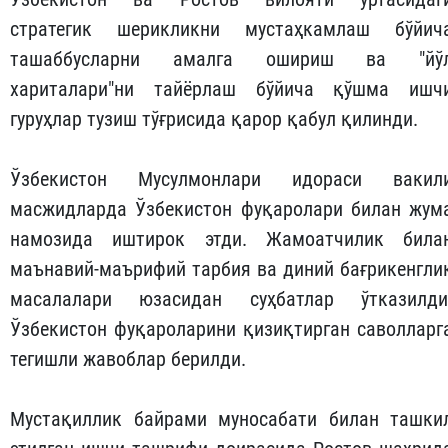
стратегик шерикликни мустаҳкамлаш бўйич
ташаббусларни амалга ошириш ва "йў
хариталари"ни тайёрлаш бўйича қўшма ишч
гуруҳлар тузиш тўғрисида қарор қабул қилинди.
Ўзбекистон Мусулмонлари идораси вакил
масжидларда Ўзбекистон фуқаролари билан жум
намозида иштирок этди. Жамоатчилик била
маънавий-маърифий тарбия ва диний бағрикенгли
масалалари юзасидан суҳбатлар ўтказилди
Ўзбекистон фуқароларини қизиқтирган саволларг
тегишли жавоблар берилди.
Мустақиллик байрами муносабати билан ташки