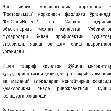
Энг йирик машинасозлик корхонаси 
"Ростсельмаш" корхонаси фаолияти ўрганилди
"ЮгСтройИнвест" ва "Авакон" қурили
объектларида меҳнат қилаётган Ўзбекисто
фуқаролари билан профилактик суҳбатла
ўтказилди, яшаш ва дам олиш шароитлар
ўрганилди.
Ишчи ташриф якунлари бўйича мигрантла
ҳуқуқларини ҳимоя қилиш, ўзаро тажриба алмаши
ва маданий алоқаларни кенгайтириш соҳасид
ҳамкорликни янада ривожлантириш бўйич
келишувга эришилди.
Ўзбекистон ва Ростов вилояти ўртасидаг