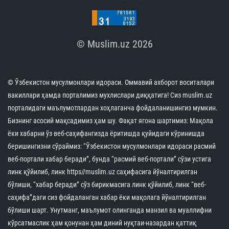
© Muslim.uz 2026
© Ўзбекистон мусулмонлари идораси. Оммавий ахборот воситалари
вакиллари ҳамда порталимиз мухлислари диққатига! Сиз muslim.uz
порталидаги маълумотлардан хоҳлаганча фойдаланишингиз мумкин.
Бизнинг асосий мақсадимиз ҳам шу. Фақат ягона шартимиз: Мақола
ёки хабарни ўз веб-саҳифангизда ёритишда қуйидаги кўринишда
беришингизни сўраймиз: “Ўзбекистон мусулмонлари идораси расмий
веб-портали хабар беради”, бунда “расмий веб-портали” сўзи устига
линк қўйилиб, линк https//muslim.uz саҳифасига йўналтирилган
бўлиши, “хабар беради” сўз бирикмасига линк қўйилиб, линк “веб-
саҳифа”даги сиз фойдаланган хабар ёки мақолага йўналтирилган
бўлиши шарт. Унутманг, маълумот олинганда манзил ва муаллифни
кўрсатмаслик ҳам қонунан ҳам диний нуқтаи-назардан қаттиқ