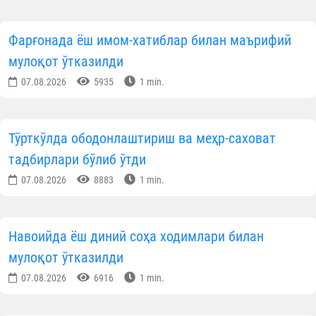
Фарғонада ёш имом-хатиблар билан маърифий
мулоқот ўтказилди
07.08.2026
5935
1 min.
Тўрткўлда ободонлаштириш ва меҳр-саховат
тадбирлари бўлиб ўтди
07.08.2026
8883
1 min.
Навоийда ёш диний соҳа ходимлари билан
мулоқот ўтказилди
07.08.2026
6916
1 min.