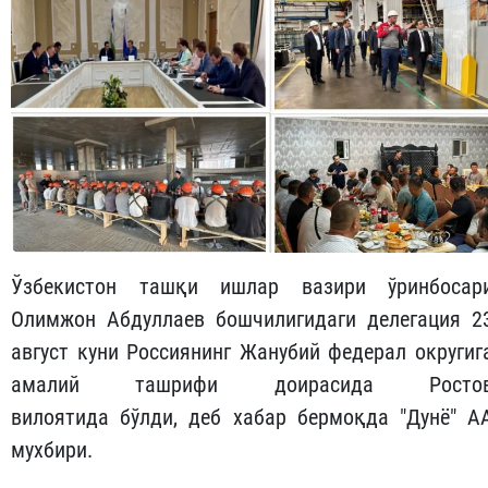
Ўзбекистон ташқи ишлар вазири ўринбосар
Олимжон Абдуллаев бошчилигидаги делегация 2
август куни Россиянинг Жанубий федерал округиг
амалий ташрифи доирасида Росто
вилоятида бўлди, деб хабар бермоқда "Дунё" А
мухбири.