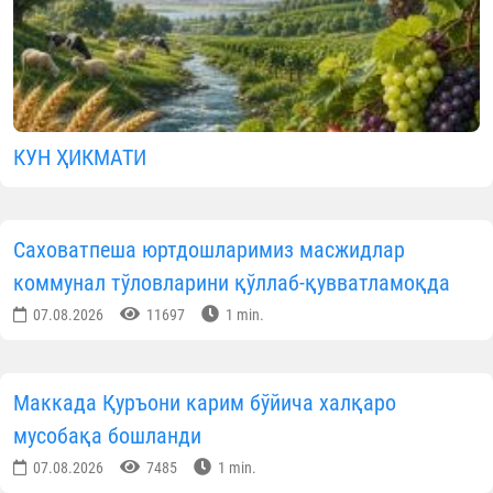
КУН ҲИКМАТИ
Саховатпеша юртдошларимиз масжидлар
коммунал тўловларини қўллаб-қувватламоқда
07.08.2026
11697
1 min.
Маккада Қуръони карим бўйича халқаро
мусобақа бошланди
07.08.2026
7485
1 min.