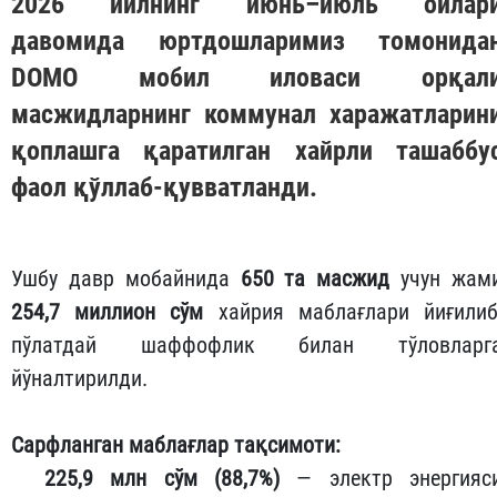
2026 йилнинг июнь–июль ойлар
давомида юртдошларимиз томонида
DOMO
мобил иловаси орқал
масжидларнинг коммунал харажатларин
қоплашга қаратилган хайрли ташаббу
фаол қўллаб-қувватланди.
Ушбу давр мобайнида
650 та масжид
учун жам
254,7 миллион сўм
хайрия маблағлари йиғилиб
пўлатдай шаффофлик билан тўловларг
йўналтирилди.
Сарфланган маблағлар тақсимоти:
225,9 млн сўм (88,7%)
— электр энергияс