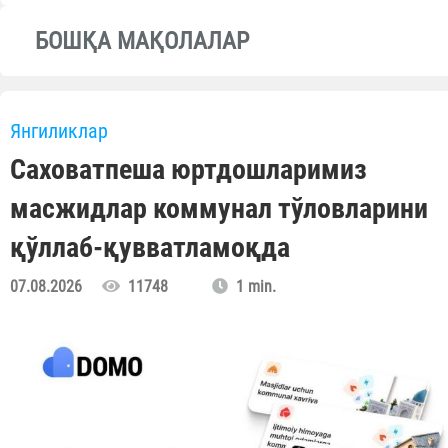
БОШҚА МАҚОЛАЛАР
Янгиликлар
Саховатпеша юртдошларимиз
масжидлар коммунал тўловларини
қўллаб-қувватламоқда
07.08.2026
11748
1 min.