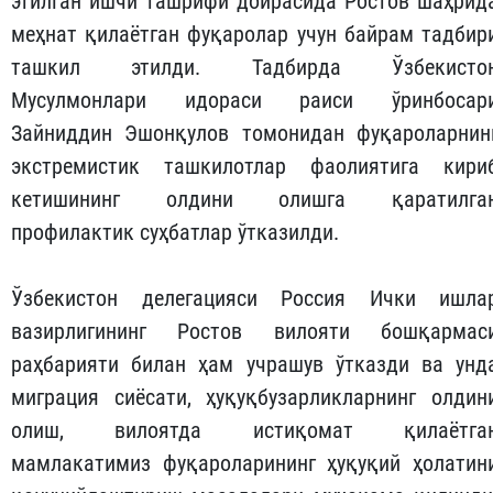
этилган ишчи ташрифи доирасида Ростов шаҳрид
меҳнат қилаётган фуқаролар учун байрам тадбир
ташкил этилди. Тадбирда Ўзбекисто
Мусулмонлари идораси раиси ўринбосар
Зайниддин Эшонқулов томонидан фуқароларнин
экстремистик ташкилотлар фаолиятига кири
кетишининг олдини олишга қаратилга
профилактик суҳбатлар ўтказилди.
Ўзбекистон делегацияси Россия Ички ишла
вазирлигининг Ростов вилояти бошқармас
раҳбарияти билан ҳам учрашув ўтказди ва унд
миграция сиёсати, ҳуқуқбузарликларнинг олдин
олиш, вилоятда истиқомат қилаётга
мамлакатимиз фуқароларининг ҳуқуқий ҳолатин