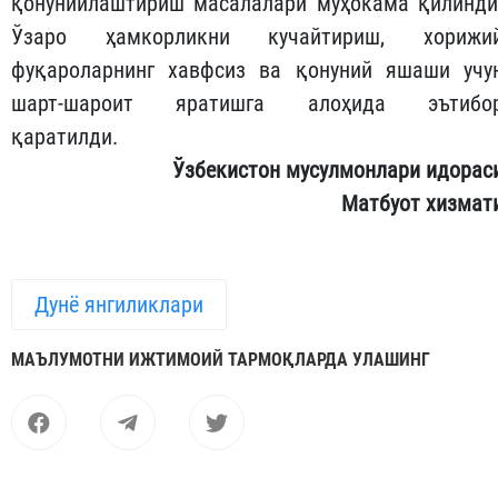
қонунийлаштириш масалалари муҳокама қилинди
Ўзаро ҳамкорликни кучайтириш, хорижи
фуқароларнинг хавфсиз ва қонуний яшаши учу
шарт-шароит яратишга алоҳида эътибо
қаратилди.
Ўзбекистон мусулмонлари идорас
Матбуот хизмат
Дунё янгиликлари
МАЪЛУМОТНИ ИЖТИМОИЙ ТАРМОҚЛАРДА УЛАШИНГ