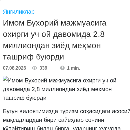
Янгиликлар
Имом Бухорий мажмуасига
охирги уч ой давомида 2,8
миллиондан зиёд меҳмон
ташриф буюрди
07.08.2026
339
1 min.
Бугун вилоятимизда туризм соҳасидаги асоси
мақсадлардан бири сайёҳлар сонини
кўпайтириш билан бирга, уларнинг ҳудудда