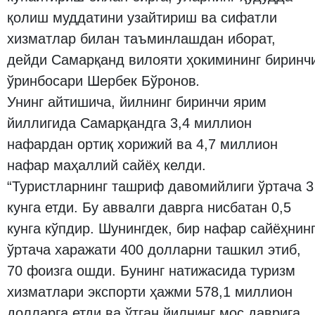
қолиш муддатини узайтириш ва сифатли
хизматлар билан таъминлашдан иборат,
дейди Самарқанд вилояти ҳокимининг биринч
ўринбосари Шербек Бўронов
.
Унинг айтишича, йилнинг биринчи ярим
йиллигида Самарқандга 3,4 миллион
нафардан ортиқ хорижий ва 4,7 миллион
нафар маҳаллий сайёҳ келди.
“Туристларнинг ташриф давомийлиги ўртача 3
кунга етди. Бу аввалги даврга нисбатан 0,5
кунга кўпдир. Шунингдек, бир нафар сайёҳнин
ўртача харажати 400 долларни ташкил этиб,
70 фоизга ошди. Бунинг натижасида туризм
хизматлари экспорти ҳажми 578,1 миллион
долларга етди ва ўтган йилнинг мос даврига