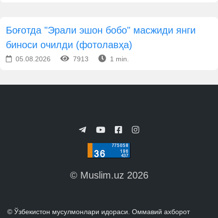
Боғотда "Эрали эшон бобо" масжиди янги
биноси очилди (фотолавҳа)
05.08.2026
7913
1 min.
© Muslim.uz 2026
© Ўзбекистон мусулмонлари идораси. Оммавий ахборот