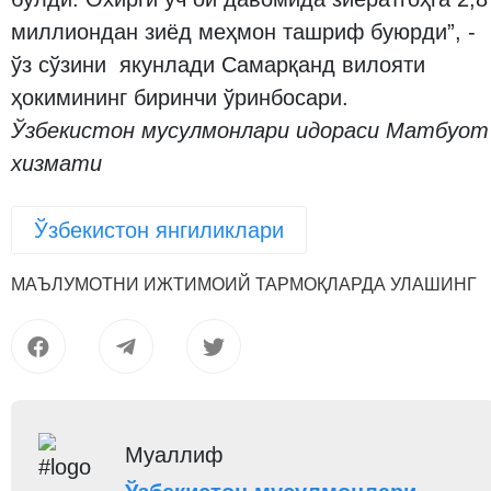
миллиондан зиёд меҳмон ташриф буюрди”, -
ўз сўзини якунлади Самарқанд вилояти
ҳокимининг биринчи ўринбосари.
Ўзбекистон мусулмонлари идораси Матбуот
хизмати
Ўзбекистон янгиликлари
МАЪЛУМОТНИ ИЖТИМОИЙ ТАРМОҚЛАРДА УЛАШИНГ
Муаллиф