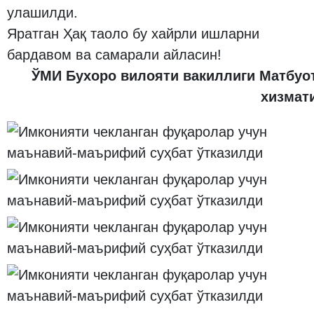
улашилди.
Яратган Ҳақ таоло бу хайрли ишларни
бардавом ва самарали айласин!
ЎМИ Бухоро вилояти вакиллиги Матбуо
хизмат