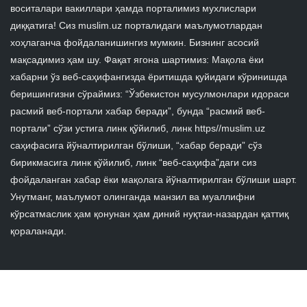
воситалари вакиллари ҳамда порталимиз мухлислари
диққатига! Сиз muslim.uz порталидаги маълумотлардан
хоҳлаганча фойдаланишингиз мумкин. Бизнинг асосий
мақсадимиз ҳам шу. Фақат ягона шартимиз: Мақола ёки
хабарни ўз веб-саҳифангизда ёритишда қуйидаги кўринишда
беришингизни сўраймиз: “Ўзбекистон мусулмонлари идораси
расмий веб-портали хабар беради”, бунда “расмий веб-
портали” сўзи устига линк қўйилиб, линк https//muslim.uz
саҳифасига йўналтирилган бўлиши, “хабар беради” сўз
бирикмасига линк қўйилиб, линк “веб-саҳифа”даги сиз
фойдаланган хабар ёки мақолага йўналтирилган бўлиши шарт.
Унутманг, маълумот олинганда манзил ва муаллифни
кўрсатмаслик ҳам қонунан ҳам диний нуқтаи-назардан қаттиқ
қораланади.