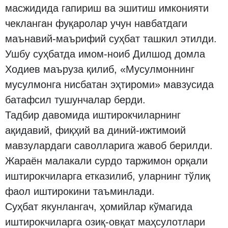
масжидида гапириш ва эшитиш имконияти
чекланган фуқаролар учун навбатдаги
маънавий-маърифий суҳбат ташкил этилди.
Ушбу суҳбатда имом-ноиб Дилшод домла
Ходиев маъруза қилиб, «Мусулмоннинг
мусулмонга нисбатан эҳтироми» мавзусида
батафсил тушунчалар берди.
Тадбир давомида иштирокчиларнинг
ақидавий, фиқҳий ва диний-ижтимоий
мавзулардаги саволларига жавоб берилди.
Жараён малакали сурдо таржимон орқали
иштирокчиларга етказилиб, уларнинг тўлиқ
фаол иштирокини таъминлади.
Суҳбат якунлангач, ҳомийлар кўмагида
иштирокчиларга озиқ-овқат маҳсулотлари