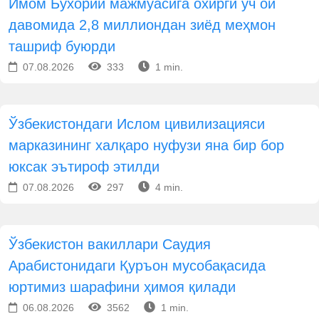
Имом Бухорий мажмуасига охирги уч ой
давомида 2,8 миллиондан зиёд меҳмон
ташриф буюрди
07.08.2026
333
1 min.
Ўзбекистондаги Ислом цивилизацияси
марказининг халқаро нуфузи яна бир бор
юксак эътироф этилди
07.08.2026
297
4 min.
Ўзбекистон вакиллари Саудия
Арабистонидаги Қуръон мусобақасида
юртимиз шарафини ҳимоя қилади
06.08.2026
3562
1 min.