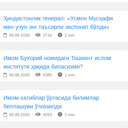
Ҳиндистонлик генерал: «Усмон Мусҳафи
мен учун энг таъсирли экспонат бўлди»
06.08.2026
2716
2 min.
Имом Бухорий номидаги Тошкент ислом
институти ҳақида биласизми?
06.08.2026
5385
1 min.
Имом-хатиблар ўртасида билимлар
беллашуви ўтказилди
06.08.2026
4253
1 min.