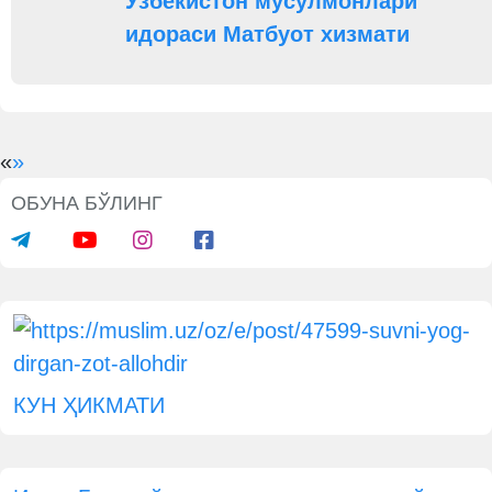
Ўзбекистон мусулмонлари
идораси Матбуот хизмати
«
»
ОБУНА БЎЛИНГ
КУН ҲИКМАТИ