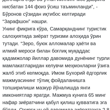
нисбатан 144 фоиз ўсиш таъминланди”, -
Бўронов сўзидан иқтибос келтиради
“Зарафшон” нашри.
Унинг фикрига кўра, Самарқанднинг туристик
салоҳиятида зиёрат туризми алоҳида ўрин
тутади. “Зеро, буюк алломалар ҳаёти ва
илмий мероси билан боғлиқ муқаддас
қадамжолар йиллар давомида дунёнинг турли
мамлакатларидан келувчи меҳмонларни ўзига
жалб этиб келмоқда. Имом Бухорий ёдгорлик
мажмуасининг тўлиқ фойдаланишга
топширилиши мазкур йўналишда янги
имкониятлар яратди. Мажмуа кунига 65 минг
нафар зиёратчини қабул қилиш қувватига эга
бўлди. Охирги уч ой давомида зиёратгоҳга 2,8