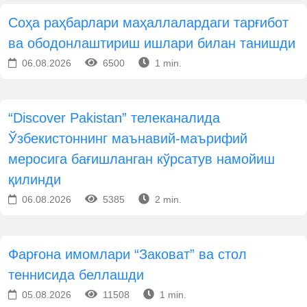
Соҳа раҳбарлари маҳаллалардаги тарғибот
ва ободонлаштириш ишлари билан танишди
06.08.2026
6500
1 min.
“Discover Pakistan” телеканалида
Ўзбекистоннинг маънавий-маърифий
меросига бағишланган кўрсатув намойиш
қилинди
06.08.2026
5385
2 min.
Фарғона имомлари “Заковат” ва стол
теннисида беллашди
05.08.2026
11508
1 min.