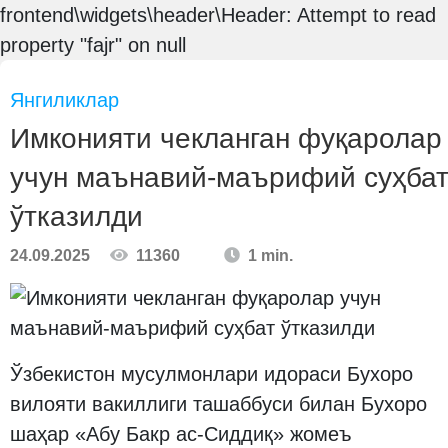
frontend\widgets\header\Header: Attempt to read
property "fajr" on null
Янгиликлар
Имконияти чекланган фуқаролар
учун маънавий-маърифий суҳба
ўтказилди
24.09.2025
11360
1 min.
Ўзбекистон мусулмонлари идораси Бухоро
вилояти вакиллиги ташаббуси билан Бухоро
шаҳар «Абу Бакр ас-Сиддиқ» жомеъ