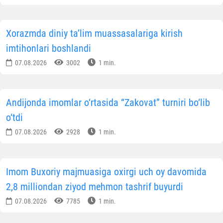
Xorazmda diniy ta’lim muassasalariga kirish
imtihonlari boshlandi
07.08.2026
3002
1 min.
Andijonda imomlar o‘rtasida “Zakovat” turniri bo‘lib
o‘tdi
07.08.2026
2928
1 min.
Imom Buxoriy majmuasiga oxirgi uch oy davomida
2,8 milliondan ziyod mehmon tashrif buyurdi
07.08.2026
7785
1 min.