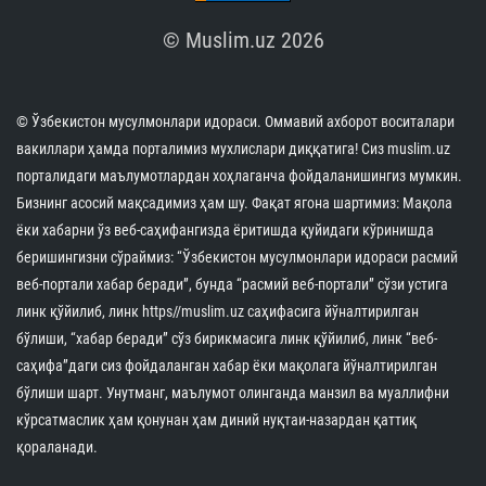
© Muslim.uz 2026
© Ўзбекистон мусулмонлари идораси. Оммавий ахборот воситалари
вакиллари ҳамда порталимиз мухлислари диққатига! Сиз muslim.uz
порталидаги маълумотлардан хоҳлаганча фойдаланишингиз мумкин.
Бизнинг асосий мақсадимиз ҳам шу. Фақат ягона шартимиз: Мақола
ёки хабарни ўз веб-саҳифангизда ёритишда қуйидаги кўринишда
беришингизни сўраймиз: “Ўзбекистон мусулмонлари идораси расмий
веб-портали хабар беради”, бунда “расмий веб-портали” сўзи устига
линк қўйилиб, линк https//muslim.uz саҳифасига йўналтирилган
бўлиши, “хабар беради” сўз бирикмасига линк қўйилиб, линк “веб-
саҳифа”даги сиз фойдаланган хабар ёки мақолага йўналтирилган
бўлиши шарт. Унутманг, маълумот олинганда манзил ва муаллифни
кўрсатмаслик ҳам қонунан ҳам диний нуқтаи-назардан қаттиқ
қораланади.