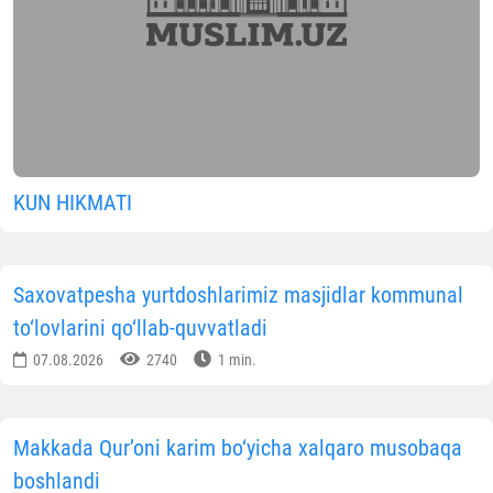
KUN HIKMATI
Saxovatpesha yurtdoshlarimiz masjidlar kommunal
to‘lovlarini qo‘llab-quvvatladi
07.08.2026
2740
1 min.
Makkada Qur’oni karim bo‘yicha xalqaro musobaqa
boshlandi