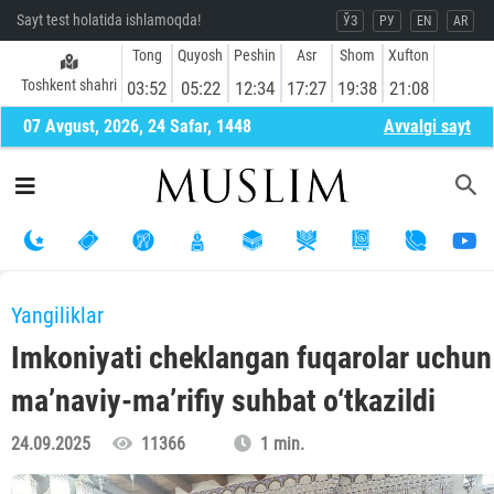
Sayt test holatida ishlamoqda!
ЎЗ
РУ
EN
AR
Tong
Quyosh
Peshin
Asr
Shom
Xufton
Toshkent shahri
03:52
05:22
12:34
17:27
19:38
21:08
07 Avgust, 2026, 24 Safar, 1448
Avvalgi sayt
Yangiliklar
Imkoniyati cheklangan fuqarolar uchun
ma’naviy-ma’rifiy suhbat o‘tkazildi
24.09.2025
11366
1 min.