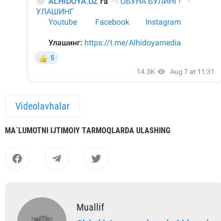
Videolavhalar
MА`LUMOTNI IJTIMOIY TАRMOQLАRDА ULАSHING
Muallif