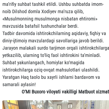
ma’rifiy suhbat tashkil etildi. Ushbu suhbatda imom-
noib Dilshod domla Xodiyev ma’ruza qilib,
«Musulmonning musulmonga nisbatan ehtiromi»
mavzusida batafsil tushunchalar berdi.
Tadbir davomida ishtirokchilarning aqidaviy, fiqhiy va
diniy-ijtimoiy mavzulardagi savollariga javob berildi.
Jarayon malakali surdo tarjimon orqali ishtirokchilarg
yetkazilib, ularning to‘liq faol ishtirokini ta’minladi.
Suhbat yakunlangach, homiylar ko‘magida
ishtirokchilarga oziq-ovqat mahsulotlari ulashildi.
Yaratgan Haq taolo bu xayrli ishlarni bardavom va
samarali aylasin!
O‘MI Buxoro viloyati vakilligi Matbuot xizmat