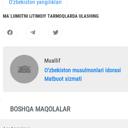
O'zbekiston yangiliklari
MА`LUMOTNI IJTIMOIY TАRMOQLАRDА ULАSHING
Muallif
Oʼzbekiston musulmonlari idorasi
Matbuot xizmati
BOSHQA MAQOLALAR