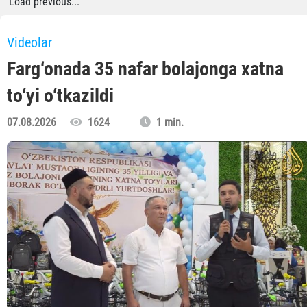
Load previous...
Videolar
Farg‘onada 35 nafar bolajonga xatna
to‘yi o‘tkazildi
07.08.2026
1624
1 min.