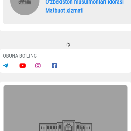
Oʼzbekiston musulmonlari idorasi
Matbuot xizmati
OBUNA BO'LING