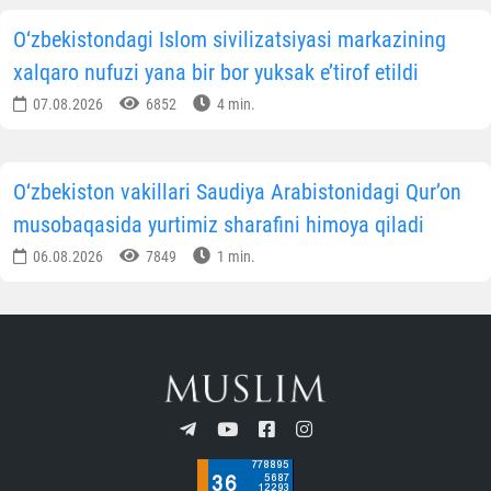
O‘zbekistondagi Islom sivilizatsiyasi markazining
xalqaro nufuzi yana bir bor yuksak e’tirof etildi
07.08.2026
6852
4 min.
O‘zbekiston vakillari Saudiya Arabistonidagi Qur’on
musobaqasida yurtimiz sharafini himoya qiladi
06.08.2026
7849
1 min.