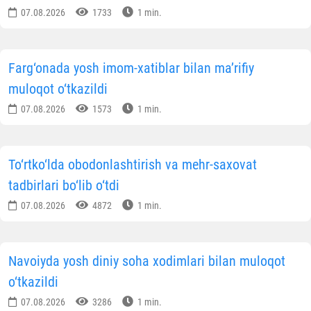
07.08.2026
1733
1 min.
Farg‘onada yosh imom-xatiblar bilan ma’rifiy
muloqot o‘tkazildi
07.08.2026
1573
1 min.
To‘rtko‘lda obodonlashtirish va mehr-saxovat
tadbirlari bo‘lib o‘tdi
07.08.2026
4872
1 min.
Navoiyda yosh diniy soha xodimlari bilan muloqot
o‘tkazildi
07.08.2026
3286
1 min.